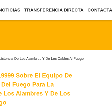
NOTICIAS
TRANSFERENCIA DIRECTA
CONTACTA
sistencia De Los Alambres Y De Los Cables Al Fuego
19999 Sobre El Equipo De
 Del Fuego Para La
e Los Alambres Y De Los
ego