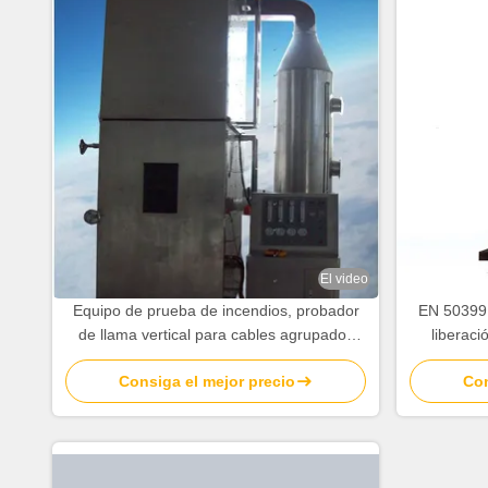
El video
Equipo de prueba de incendios, probador
EN 50399 
de llama vertical para cables agrupados
liberaci
con mezclador de aire-gas Venturi
Consiga el mejor precio
Con