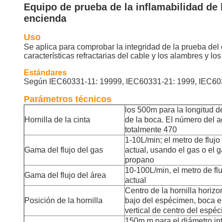
Equipo de prueba de la inflamabilidad de 
encienda
Uso
Se aplica para comprobar la integridad de la prueba del 
características refractarias del cable y los alambres y l
Estándares
Según IEC60331-11: 19999, IEC60331-21: 1999, IEC60
Parámetros técnicos
los 500m para la longitud d
Hornilla de la cinta
de la boca. El número del 
totalmente 470
1-10L/min; el metro de flujo d
Gama del flujo del gas
actual, usando el gas o el g
propano
10-100L/min, el metro de fluj
Gama del flujo del área
actual
Centro de la hornilla hori
Posición de la hornilla
bajo del espécimen, boca e
vertical de centro del espé
150m m para el diámetro int