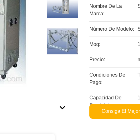
Nombre De La
Marca:
Número De Modelo:
Moq:
Precio:
n
Condiciones De
Pago:
Capacidad De
Suministro:
Consiga El Mejor