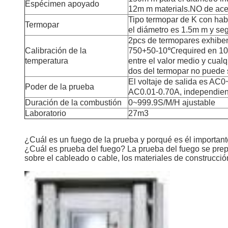
Espécimen apoyado
12m m materials.NO de acer
Tipo termopar de K con hab
Termopar
el diámetro es 1.5m m y s
2pcs de termopares exhiben 
Calibración de la
750+50-10℃required en 10 mi
temperatura
entre el valor medio y cualq
dos del termopar no puede
El voltaje de salida es AC0
Poder de la prueba
AC0.01-0.70A, independiente
Duración de la combustión
0~999.9S/M/H ajustable
Laboratorio
27m3
¿Cuál es un fuego de la prueba y porqué es él importan
¿Cuál es prueba del fuego? La prueba del fuego se prepo
sobre el cableado o cable, los materiales de construcción