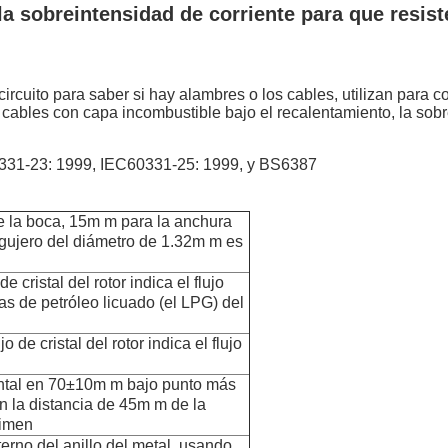
la sobreintensidad de corriente para que resist
circuito para saber si hay alambres o los cables, utilizan para 
os cables con capa incombustible bajo el recalentamiento, la sob
331-23: 1999, IEC60331-25: 1999, y BS6387
e la boca, 15m m para la anchura
agujero del diámetro de 1.32m m es
e cristal del rotor indica el flujo
as de petróleo licuado (el LPG) del
o de cristal del rotor indica el flujo
zontal en 70±10m m bajo punto más
n la distancia de 45m m de la
cimen
erno del anillo del metal, usando