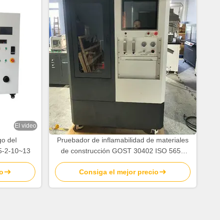
El video
go del
Pruebador de inflamabilidad de materiales
5-2-10~13
de construcción GOST 30402 ISO 5657
Pruebador de inflamabilidad con 10Kw/m2
o
Consiga el mejor precio
~ 70kW/m2 Irradiación y salida de 50W