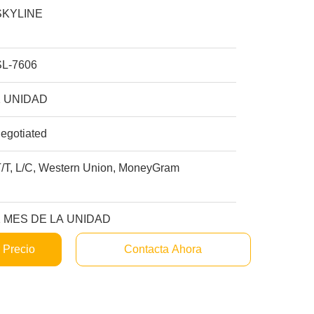
SKYLINE
SL-7606
1 UNIDAD
egotiated
T/T, L/C, Western Union, MoneyGram
1 MES DE LA UNIDAD
 Precio
Contacta Ahora