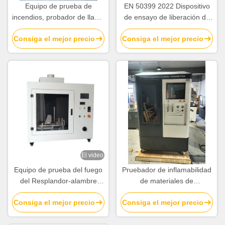
Equipo de prueba de
EN 50399 2022 Dispositivo
incendios, probador de llama
de ensayo de liberación de
vertical para cables
calor de cables y cables
Consiga el mejor precio
Consiga el mejor precio
agrupados con mezclador
de aire-gas Venturi
El video
Equipo de prueba del fuego
Pruebador de inflamabilidad
del Resplandor-alambre
de materiales de
IEC60695-2-10~13
construcción GOST 30402
Consiga el mejor precio
Consiga el mejor precio
ISO 5657 Pruebador de
inflamabilidad con 10Kw/m2