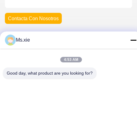
Contacta Con Nosotros
Ms.xie
Política de privacidad
|
Mapa del Sitio
| China es buena. Calidad
equipo de la prueba de laboratorio Proveedor. Derecho de autor
4:53 AM
2017-2026 SKYLINE INSTRUMENTS CO.,LTD Todo. Todos los
derechos reservados.
Good day, what product are you looking for?