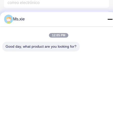
Ms.xie
12:05 PM
Contacta Con Nosotros
Good day, what product are you looking for?
Política de privacidad
|
Mapa del Sitio
| China es buena. Calidad
equipo de la prueba de laboratorio Proveedor. Derecho de autor
2017-2026 SKYLINE INSTRUMENTS CO.,LTD Todo. Todos los
derechos reservados.