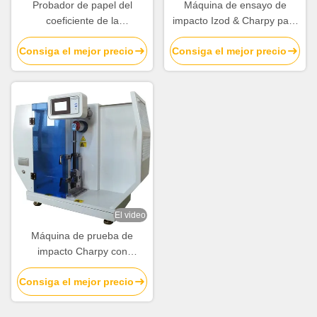
Probador de papel del
Máquina de ensayo de
coeficiente de la
impacto Izod & Charpy para
fricción/probador del
materiales no metálicos
Consiga el mejor precio
Consiga el mejor precio
coeficiente de la fricción de
la película para medir la
película plástica
El video
Máquina de prueba de
impacto Charpy con
controlador inteligente de
Consiga el mejor precio
alta precisión, bastón de
péndulo de fibra de carbono
y codificador digital