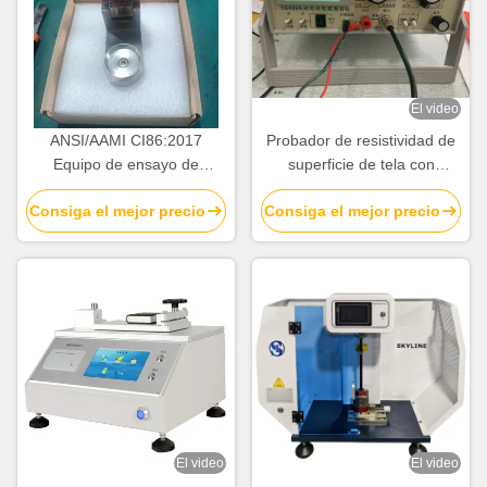
El video
ANSI/AAMI CI86:2017
Probador de resistividad de
Equipo de ensayo de
superficie de tela con
laboratorio de pinzas de
pantalla digital EN 1149-1 /
Consiga el mejor precio
Consiga el mejor precio
ensayo de mordedura de
EN 1149-2 AATCC 76
acero inoxidable
El video
El video