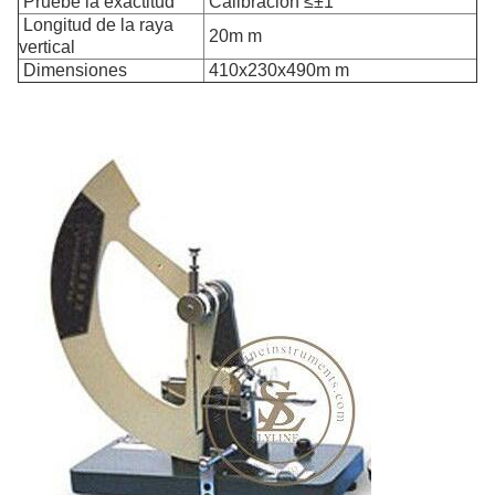
Pruebe la exactitud
Calibración ≤±1
Longitud de la raya
20m m
vertical
Dimensiones
410x230x490m m