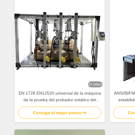
El video
EN 1728 EN12520 universal de la máquina
ANSI/BIFM
de la prueba del probador estático del
estabili
cargamento de la silla de la máquina de la
Disco de
Consiga el mejor precio
Con
prueba de la durabilidad del sofá de tres
asientos