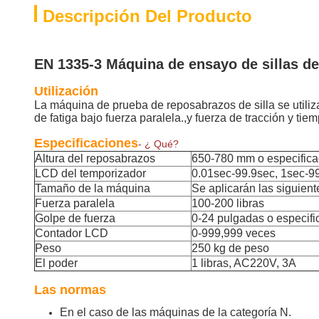
Descripción Del Producto
EN 1335-3 Máquina de ensayo de sillas de 
Utilización
La máquina de prueba de reposabrazos de silla se utiliza
de fatiga bajo fuerza paralela.,y fuerza de tracción y t
Especificaciones
- ¿ Qué?
Altura del reposabrazos
650-780 mm o especific
LCD del temporizador
0.01sec-99.9sec, 1sec-9
Tamaño de la máquina
Se aplicarán las siguien
Fuerza paralela
100-200 libras
Golpe de fuerza
0-24 pulgadas o especif
Contador LCD
0-999,999 veces
Peso
250 kg de peso
El poder
1 libras, AC220V, 3A
Las normas
En el caso de las máquinas de la categoría N.