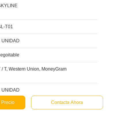
SKYLINE
SL-T01
1 UNIDAD
egoitable
T / T, Western Union, MoneyGram
1 UNIDAD
 Precio
Contacta Ahora