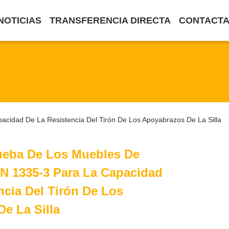
NOTICIAS
TRANSFERENCIA DIRECTA
CONTACTA
cidad De La Resistencia Del Tirón De Los Apoyabrazos De La Silla
ueba De Los Muebles De
EN 1335-3 Para La Capacidad
ncia Del Tirón De Los
e La Silla