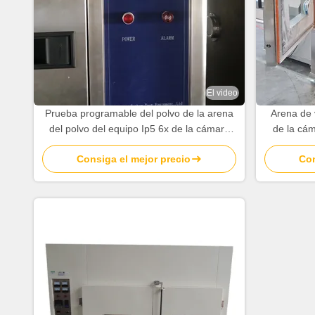
El video
Prueba programable del polvo de la arena
Arena de v
del polvo del equipo Ip5 6x de la cámara
de la cám
de la prueba ambiental
i
Consiga el mejor precio
Con