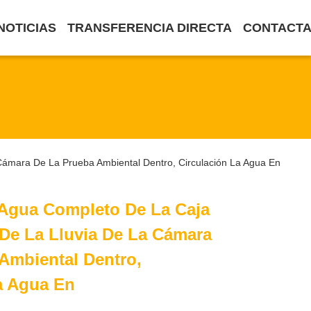
NOTICIAS
TRANSFERENCIA DIRECTA
CONTACTA
ámara De La Prueba Ambiental Dentro, Circulación La Agua En
 Agua Completo De La Caja
De La Lluvia De La Cámara
Ambiental Dentro,
a Agua En