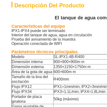
Descripción Del Producto
El tanque de agua compl
Características del equipo
IPX1-IPX4 puede ser terminado
Interior del tanque de agua, agua en circulación
Prueba del avivamiento de la muestra
Operación conectada de WIFI
Parámetros técnicos principales
Modelo
SL-IPX1-4B-R400
Dimensión interna
900×900×900m m
Dimensión externa
1350×1150×1750m m
Área de la gota de agua
600×600m m
Tamaño de la tina del
R400mm
oscilación
Flujo IPX12
IPX1=1mm/min; IPX2=3mm/mi
Flujo IPX34
IPX3=1.1L/min; IPX4=1.8L/min
Portador de placa
50kg (máximo)
giratoria
Gama ajustable de