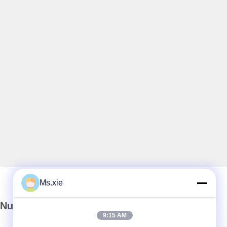
Ms.xie
Nuestro boletín
9:15 AM