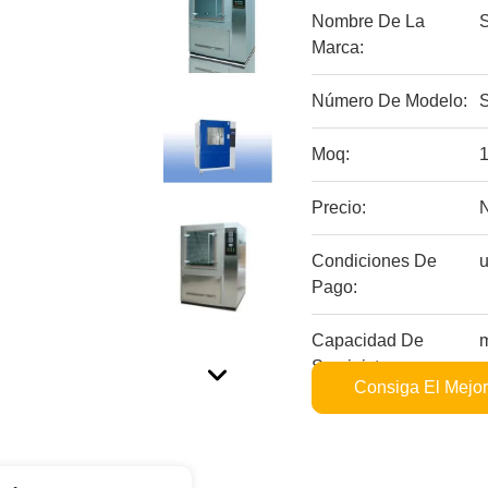
Nombre De La
S
Marca:
Número De Modelo:
Moq:
Precio:
Condiciones De
u
Pago:
Capacidad De
Suministro:
Consiga El Mejor