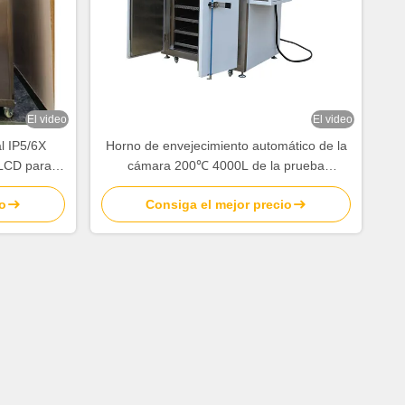
El video
El video
l IP5/6X
Horno de envejecimiento automático de la
 LCD para la
cámara 200℃ 4000L de la prueba
yo de talco
ambiental de la temperatura
o
Consiga el mejor precio