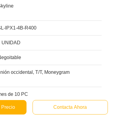
kyline
SL-IPX1-4B-R400
1 UNIDAD
Negoitable
nión occidental, T/T, Moneygram
mes de 10 PC
 Precio
Contacta Ahora