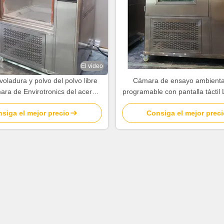
El video
oladura y polvo del polvo libre
Cámara de ensayo ambienta
ara de Envirotronics del acero
programable con pantalla táctil
noxidable del IEC 60529
protección contra fugas y ensa
siga el mejor precio
Consiga el mejor preci
en polvo seco